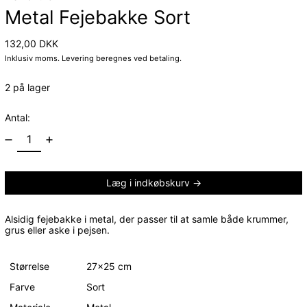
Metal Fejebakke Sort
Normalpris
132,00 DKK
Inklusiv moms.
Levering
beregnes ved betaling.
2 på lager
Antal:
Læg i indkøbskurv
Alsidig fejebakke i metal, der passer til at samle både krummer,
grus eller aske i pejsen.
Størrelse
27x25 cm
Farve
Sort