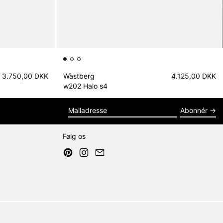
3.750,00 DKK
Wästberg
4.125,00 DKK
w202 Halo s4
Abonnér
Mailadresse
Følg os
Pinterest
Instagram
Email