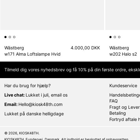
Wästberg
4.000,00 DKK
Wästberg
w171 Alma Loftslampe Hvid
w202 Halo s2
Tilmeld dig vores nyhedsbrev og få 10% på din første ordre, eksklu
Har du brug for hjælp?
Kundeservice
Live chat:
Lukket i juli, email os
Handelsbetinge
FAQ
Email:
Hello@kiosk48th.com
Fragt og Lever
Betaling
Lukket på danske helligdage
Fortryd aftale 
© 2026,
KIOSK48TH
.
KIOSK48TH, Fundervej, Danmark. Alt indhold er beskyttet af ophavsretten.