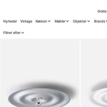
Grati
Nyheder
Vintage
Køkken
Møbler
Objekter
Brands
12 produkter
Filtrer efter