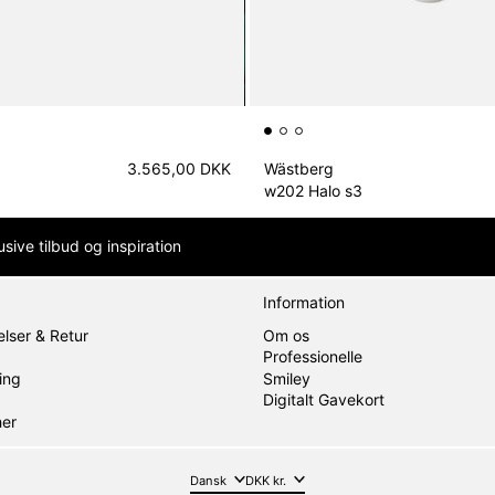
3.565,00 DKK
Wästberg
w202 Halo s3
sive tilbud og inspiration
Information
lser & Retur
Om os
Professionelle
ing
Smiley
Digitalt Gavekort
her
Sprog
Land/område
Dansk
DKK kr.