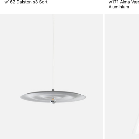
w162 Dalston s3 Sort
w171 Alma Væ
Aluminium